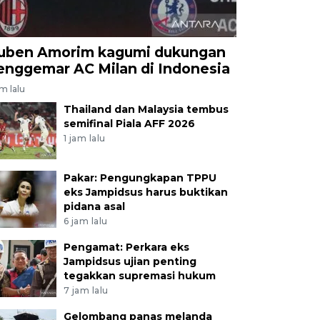
uben Amorim kagumi dukungan
enggemar AC Milan di Indonesia
am lalu
Thailand dan Malaysia tembus
semifinal Piala AFF 2026
1 jam lalu
Pakar: Pengungkapan TPPU
eks Jampidsus harus buktikan
pidana asal
6 jam lalu
Pengamat: Perkara eks
Jampidsus ujian penting
tegakkan supremasi hukum
7 jam lalu
Gelombang panas melanda