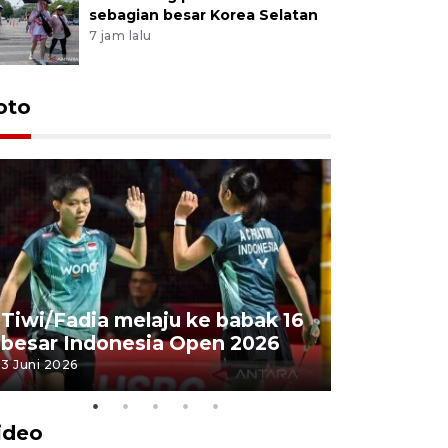
sebagian besar Korea Selatan
7 jam lalu
oto
Penyembe
Tiwi/Fadia melaju ke babak 16
milik Pre
besar Indonesia Open 2026
Masjid Ist
3 Juni 2026
28 Mei 2026
ideo