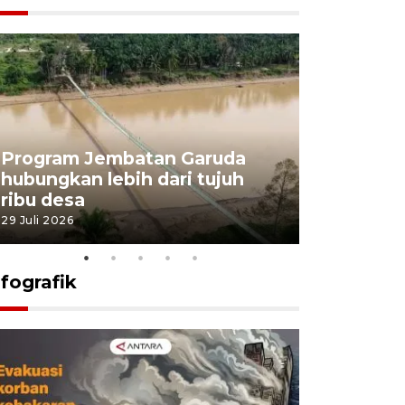
Program Jembatan Garuda
Pemerint
hubungkan lebih dari tujuh
pembangu
ribu desa
dukung k
29 Juli 2026
29 Juli 2026
nfografik