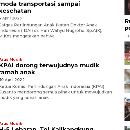
moda transportasi sampai
kesehatan
4 April 2023
R
Satgas Perlindungan Anak Ikatan Dokter Anak
p
Indonesia (IDAI) dr. Hari Wahyu Nugroho, Sp.A(K),
M.Kes mengatakan bahwa ...
1 j
Arus Mudik
KPAI dorong terwujudnya mudik
ramah anak
30 April 2022
Ketua Komisi Perlindungan Anak Indonesia (KPAI)
Susanto mendorong semua pihak untuk mewujudkan
mudik yang ramah anak. ...
Arus Mudik
H-5 Lebaran, Tol Kalikangkung