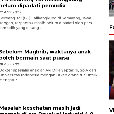
belum dipadati pemudik
27 April 2022
Gerbang Tol (GT) Kalikangkung di Semarang, Jawa
Tengah, terpantau masih belum dipadati oleh para
F
pemudik yang datang ...
Sebelum Maghrib, waktunya anak
boleh bermain saat puasa
28 April 2021
Lebaran Betawi 2026, ajang
Dokter spesialis anak dr. Ayi Dilla Septarini, Sp.A dari
silaturahim masyarakat dan
Universitas Indonesia menganjurkan orang tua untuk
mengatur ...
upaya pelestarian budaya di
Ibu Kota
11 April 2026
Masalah kesehatan masih jadi
V
momok di era Revolusi Industri 4.0