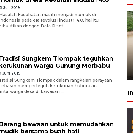
15 Juli 2019
Masalah kesehatan masih menjadi momok di
Indonesia pada era revolusi industri 4.0, hal itu
dibuktikan dengan Data Riset ...
Gabung Persebaya, striker
Tradisi Sungkem Tlompak teguhkan
timnas Ramadhan Sananta
kerukunan warga Gunung Merbabu
kembali asah naluri
9 Juli 2026
9 Juni 2019
Tradisi Sungkem Tlompak dalam rangkaian perayaan
Lebaran memperteguh kerukunan hubungan
antarwarga desa di kawasan ...
I
Barang bawaan untuk memudahkan
mudik bersama buah hati