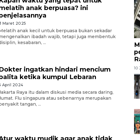
Kapan waktu yang tepat untuk
melatih anak berpuasa? ini
penjelasannya
3 Maret 2025
Melatih anak kecil untuk berpuasa bukan sekadar
mengenalkan ibadah wajib, tetapi juga membentuk
disiplin, kesabaran, ...
M
p
R
10 
Dokter ingatkan hindari mencium
balita ketika kumpul Lebaran
5 April 2024
Jakarta Raya itu dalam diskusi media secara daring,
Jumat. Flu singapura atau sebenarnya merupakan
penyakit tangan, ...
Atur waktu mudik agar anak tidak