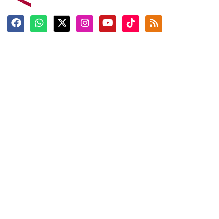
Terkini
Berita
Top News
Ngabuburit
Terpopuler
Hidangan
Foto
Info Mudik
Video
Tokoh
Infografik
Tausiyah
English
Jadwal Imsak
Karkhas
ANTARA News English
Anti Hoaks
Masuk