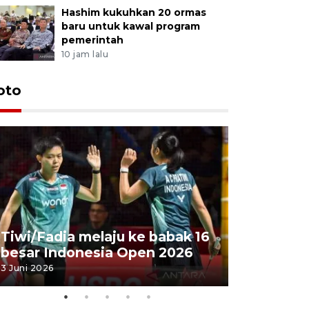
Hashim kukuhkan 20 ormas
baru untuk kawal program
pemerintah
10 jam lalu
oto
Penyembe
Tiwi/Fadia melaju ke babak 16
milik Pre
besar Indonesia Open 2026
Masjid Ist
3 Juni 2026
28 Mei 2026