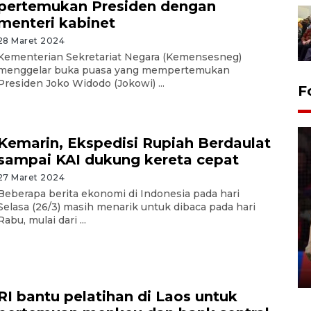
pertemukan Presiden dengan
menteri kabinet
28 Maret 2024
Kementerian Sekretariat Negara (Kemensesneg)
menggelar buka puasa yang mempertemukan
Presiden Joko Widodo (Jokowi) ...
F
Kemarin, Ekspedisi Rupiah Berdaulat
sampai KAI dukung kereta cepat
27 Maret 2024
Beberapa berita ekonomi di Indonesia pada hari
Lebaran Betawi 2026, ajang
Selasa (26/3) masih menarik untuk dibaca pada hari
Rabu, mulai dari ...
silaturahim masyarakat dan
upaya pelestarian budaya di
Ibu Kota
11 April 2026
RI bantu pelatihan di Laos untuk