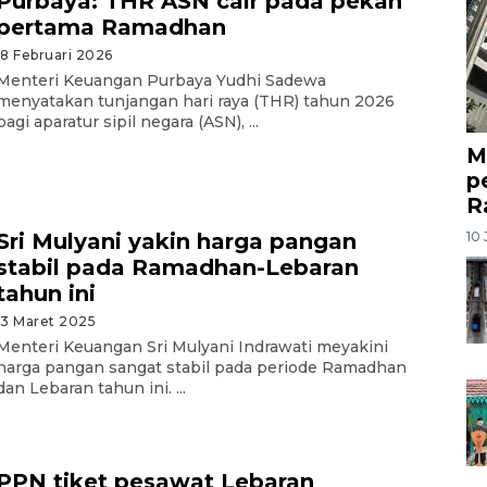
Purbaya: THR ASN cair pada pekan
pertama Ramadhan
18 Februari 2026
Menteri Keuangan Purbaya Yudhi Sadewa
menyatakan tunjangan hari raya (THR) tahun 2026
bagi aparatur sipil negara (ASN), ...
M
p
R
10 
Sri Mulyani yakin harga pangan
stabil pada Ramadhan-Lebaran
tahun ini
13 Maret 2025
Menteri Keuangan Sri Mulyani Indrawati meyakini
harga pangan sangat stabil pada periode Ramadhan
dan Lebaran tahun ini. ...
PPN tiket pesawat Lebaran