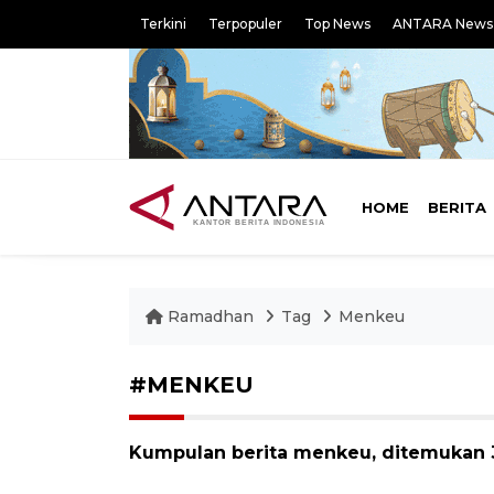
Terkini
Terpopuler
Top News
ANTARA News
HOME
BERITA
Ramadhan
Tag
Menkeu
#MENKEU
Kumpulan berita menkeu, ditemukan 3