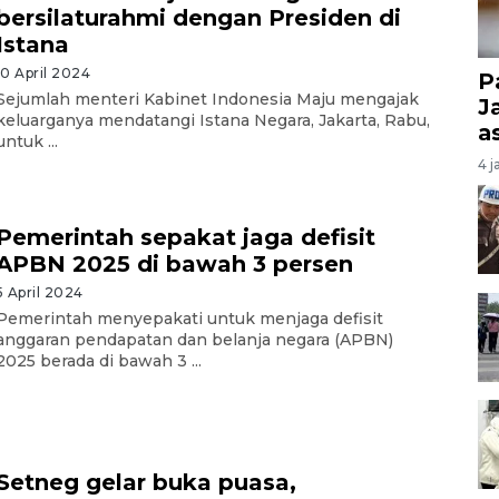
bersilaturahmi dengan Presiden di
Istana
10 April 2024
P
Sejumlah menteri Kabinet Indonesia Maju mengajak
J
keluarganya mendatangi Istana Negara, Jakarta, Rabu,
a
untuk ...
4 j
Pemerintah sepakat jaga defisit
APBN 2025 di bawah 3 persen
5 April 2024
Pemerintah menyepakati untuk menjaga defisit
anggaran pendapatan dan belanja negara (APBN)
2025 berada di bawah 3 ...
Setneg gelar buka puasa,