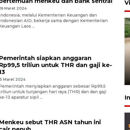
pertemuan menkeu dan bank sentral
V
26 Maret 2024
Indonesia, melalui Kementerian Keuangan dan
Indonesian AID, bekerja sama dengan Kementerian
Keuangan Laos ...
Gabung Persebaya, striker
Pemerintah siapkan anggaran
timnas Ramadhan Sananta
Rp99,5 triliun untuk THR dan gaji ke-
kembali asah naluri
13
9 Juli 2026
15 Maret 2024
Pemerintah menyiapkan anggaran sebesar Rp99,5
triliun untuk tunjangan hari raya (THR) dan dan gaji
I
ke-13 aparatur sipil ...
Menkeu sebut THR ASN tahun ini
cair penuh