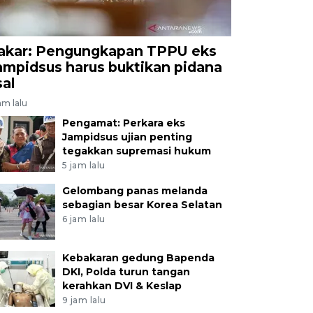
akar: Pengungkapan TPPU eks
ampidsus harus buktikan pidana
sal
am lalu
Pengamat: Perkara eks
Jampidsus ujian penting
tegakkan supremasi hukum
5 jam lalu
Gelombang panas melanda
sebagian besar Korea Selatan
6 jam lalu
Kebakaran gedung Bapenda
DKI, Polda turun tangan
kerahkan DVI & Keslap
9 jam lalu