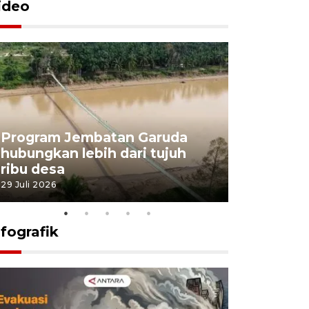
ideo
Program Jembatan Garuda
Pemerint
hubungkan lebih dari tujuh
pembangu
ribu desa
dukung k
29 Juli 2026
29 Juli 2026
nfografik