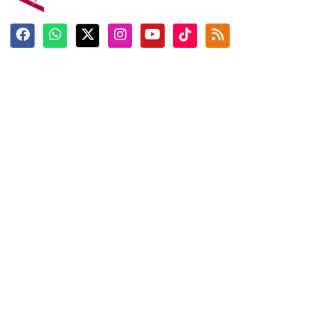
Terkini
Berita
Top News
Ngabuburit
Terpopuler
Hidangan
Foto
Info Mudik
Video
Tokoh
Infografik
Tausiyah
English
Jadwal Imsak
Karkhas
ANTARA News English
Anti Hoaks
Masuk