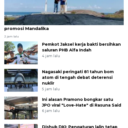
LKBN ANTARA berkomitmen bantu penguatan
promosi Mandalika
2 jam lalu
Pemkot Jaksel kerja bakti bersihkan
saluran PHB Alfa Indah
4 jam lalu
Nagasaki peringati 81 tahun bom
atom di tengah debat deterensi
nuklir
5 jam lalu
Ini alasan Pramono bongkar satu
JPO viral "Love-Hate" di Rasuna Said
6 jam lalu
Dishub DKI: Pengaturan lalin tetap