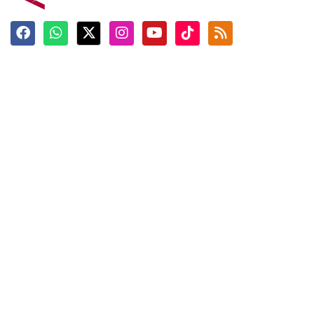
Terkini
Berita
Top News
Ngabuburit
Terpopuler
Hidangan
Foto
Info Mudik
Video
Tokoh
Infografik
Tausiyah
English
Jadwal Imsak
Karkhas
ANTARA News English
Anti Hoaks
Masuk