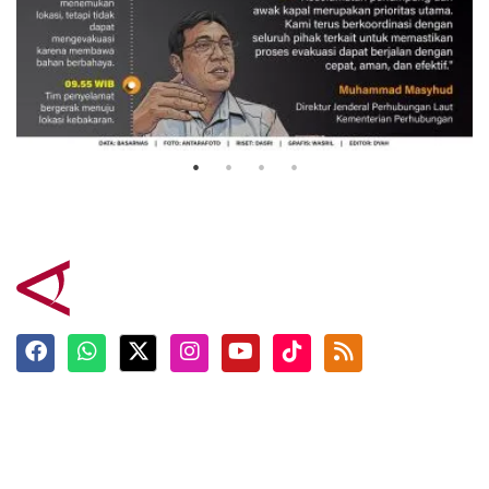
Evakuasi korban kebakaran KM
Mutiara Sentosa 2
3 Agustus 2026
Terkini
Berita
Top News
Ngabuburit