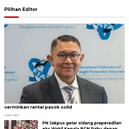
Pilihan Editor
ALFI: Pertumbuhan 5,29 persen triwulan II
cerminkan rantai pasok solid
4 jam lalu
PN Jakpus gelar sidang praperadilan
eks Wakil Kepala BGN Rabu depan