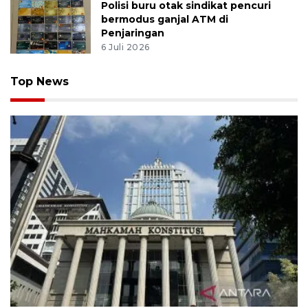
Polisi buru otak sindikat pencuri
bermodus ganjal ATM di
Penjaringan
6 Juli 2026
Top News
MK uji materi UU Peradilan Agama perihal isbat