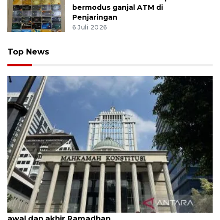
bermodus ganjal ATM di
Penjaringan
6 Juli 2026
Top News
MK uji materi UU Peradilan Agama perihal isbat
awal dan akhir Ramadhan