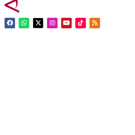
Terkini
Berita
Top News
Ngabuburit
Terpopuler
Hidangan
Foto
Info Mudik
Video
Tokoh
Infografik
Tausiyah
English
Jadwal Imsak
Karkhas
ANTARA News English