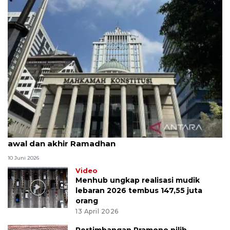
MK uji materi UU Peradilan Agama perihal isbat
awal dan akhir Ramadhan
10 Juni 2026
Video
Menhub ungkap realisasi mudik
lebaran 2026 tembus 147,55 juta
orang
13 April 2026
Pertimbangan Pramono pilih