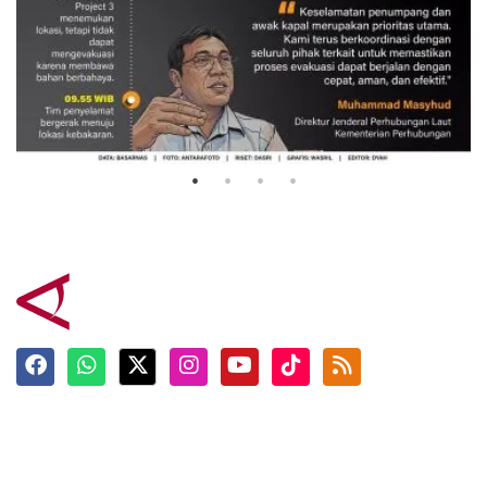
Evakuasi korban kebakaran KM
Mutiara Sentosa 2
3 Agustus 2026
Terkini
Berita
Top News
Ngabuburit