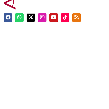
Terkini
Berita
Top News
Ngabuburit
Terpopuler
Hidangan
Foto
Info Mudik
Video
Tokoh
Infografik
Tausiyah
English
Jadwal Imsak
Karkhas
ANTARA News English