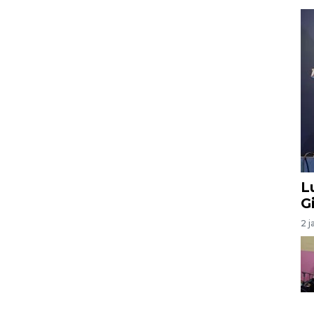
L
G
2 j