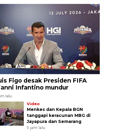
uis Figo desak Presiden FIFA
ianni Infantino mundur
am lalu
Video
Menkes dan Kepala BGN
tanggapi keracunan MBG di
Jayapura dan Semarang
5 jam lalu