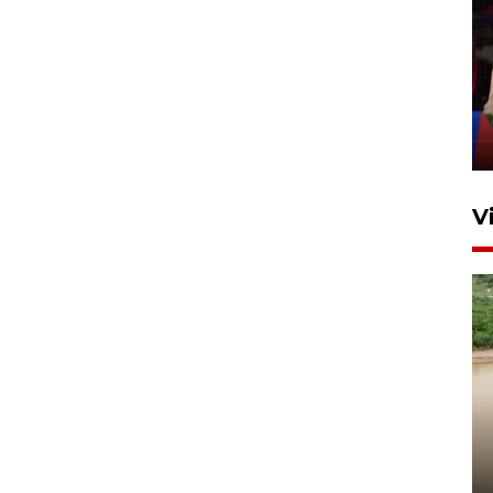
Lebaran Betawi 2026, ajang
silaturahim masyarakat dan
upaya pelestarian budaya di
Ibu Kota
11 April 2026
V
Gabung Persebaya, striker
timnas Ramadhan Sananta
kembali asah naluri