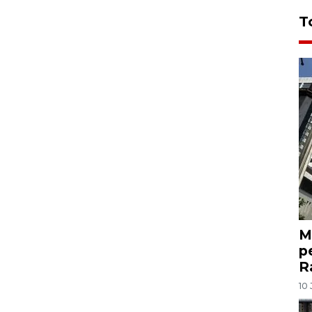
T
M
p
R
10 