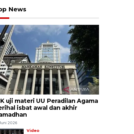
op News
K uji materi UU Peradilan Agama
erihal isbat awal dan akhir
amadhan
Juni 2026
Video