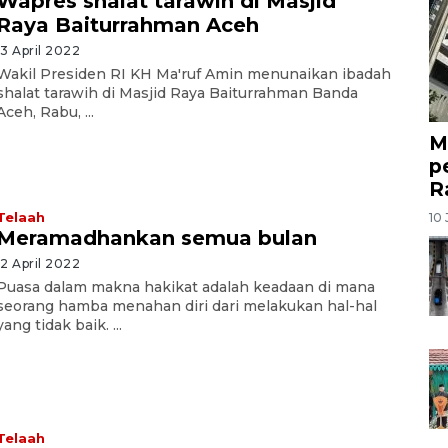
Wapres shalat tarawih di Masjid
Raya Baiturrahman Aceh
13 April 2022
Wakil Presiden RI KH Ma'ruf Amin menunaikan ibadah
shalat tarawih di Masjid Raya Baiturrahman Banda
Aceh, Rabu, ...
M
p
R
10 
Telaah
Meramadhankan semua bulan
12 April 2022
Puasa dalam makna hakikat adalah keadaan di mana
seorang hamba menahan diri dari melakukan hal-hal
yang tidak baik. ...
Telaah