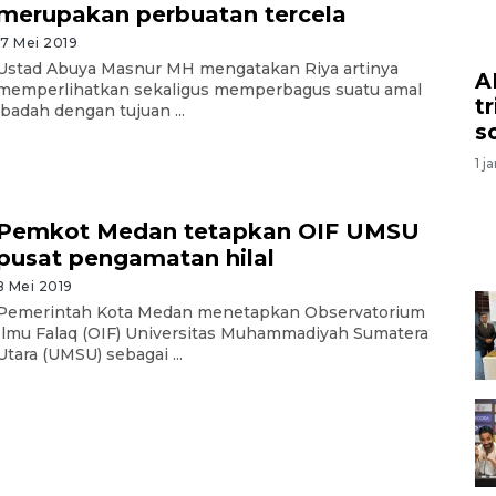
merupakan perbuatan tercela
17 Mei 2019
Ustad Abuya Masnur MH mengatakan Riya artinya
A
memperlihatkan sekaligus memperbagus suatu amal
t
ibadah dengan tujuan ...
s
1 j
Pemkot Medan tetapkan OIF UMSU
pusat pengamatan hilal
8 Mei 2019
Pemerintah Kota Medan menetapkan Observatorium
Ilmu Falaq (OIF) Universitas Muhammadiyah Sumatera
Utara (UMSU) sebagai ...