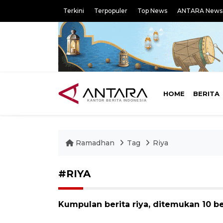
Terkini
Terpopuler
Top News
ANTARA News
HOME
BERITA
Ramadhan
Tag
Riya
#RIYA
Kumpulan berita riya, ditemukan 10 be