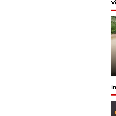
V
Gabung Persebaya, striker
timnas Ramadhan Sananta
kembali asah naluri
9 Juli 2026
I