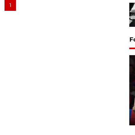
1
F
Lebaran Betawi 2026, ajang
silaturahim masyarakat dan
upaya pelestarian budaya di
Ibu Kota
11 April 2026