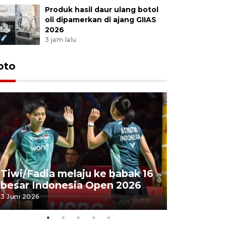
Produk hasil daur ulang botol
oli dipamerkan di ajang GIIAS
2026
3 jam lalu
oto
Penyembe
Tiwi/Fadia melaju ke babak 16
milik Pre
besar Indonesia Open 2026
Masjid Ist
3 Juni 2026
28 Mei 2026