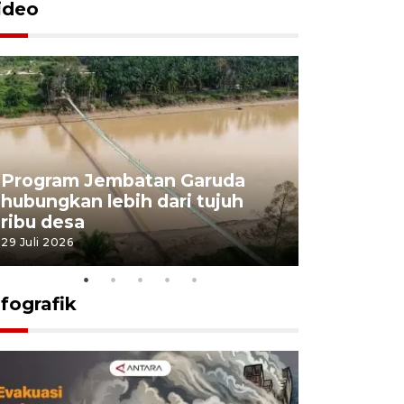
ideo
Program Jembatan Garuda
Pemerint
hubungkan lebih dari tujuh
pembangu
ribu desa
dukung k
29 Juli 2026
29 Juli 2026
nfografik