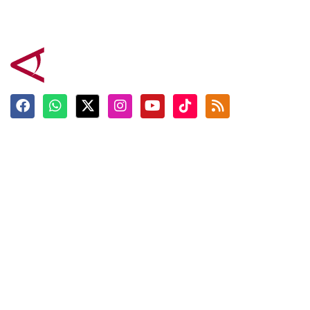
Terkini
Berita
Top News
Ngabuburit
Terpopuler
Hidangan
Foto
Info Mudik
Video
Tokoh
Infografik
Tausiyah
English