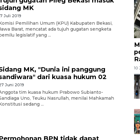
Tujuh gugatan Pileg Bekasi masuk
sidang MK
17 Juli 2019
Komisi Pemilihan Umum (KPU) Kabupaten Bekasi,
Jawa Barat, mencatat ada tujuh gugatan sengketa
pemilu legislatif yang ...
M
p
R
10 
Sidang MK, "Dunia ini panggung
sandiwara" dari kuasa hukum 02
27 Juni 2019
Anggota tim kuasa hukum Prabowo Subianto-
Sandiaga Uno, Teuku Nasrullah, menilai Mahkamah
Konstitusi sedang ...
Permohonan BPN tidak dapat