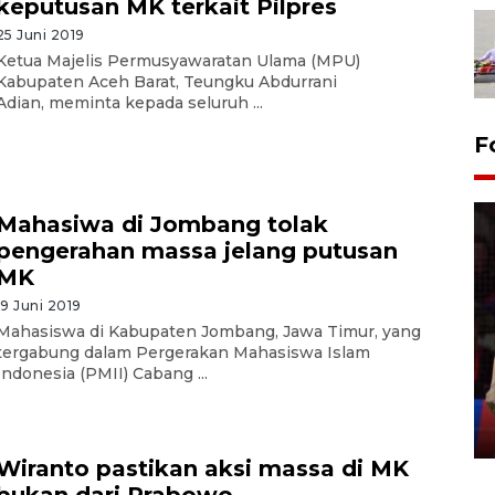
keputusan MK terkait Pilpres
25 Juni 2019
Ketua Majelis Permusyawaratan Ulama (MPU)
Kabupaten Aceh Barat, Teungku Abdurrani
Adian, meminta kepada seluruh ...
F
Mahasiwa di Jombang tolak
pengerahan massa jelang putusan
MK
19 Juni 2019
Lebaran Betawi 2026, ajang
Mahasiswa di Kabupaten Jombang, Jawa Timur, yang
silaturahim masyarakat dan
tergabung dalam Pergerakan Mahasiswa Islam
Indonesia (PMII) Cabang ...
upaya pelestarian budaya di
Ibu Kota
11 April 2026
Wiranto pastikan aksi massa di MK
bukan dari Prabowo