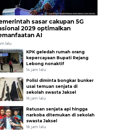
emerintah sasar cakupan 5G
asional 2029 optimalkan
emanfaatan AI
jam lalu
KPK geledah rumah orang
kepercayaan Bupati Rejang
Lebong nonaktif
14 jam lalu
Polisi diminta bongkar bunker
usai temuan senjata di
sekolah swasta Jaksel
16 jam lalu
Ratusan senjata api hingga
narkoba ditemukan di sekolah
swasta Jaksel
18 jam lalu