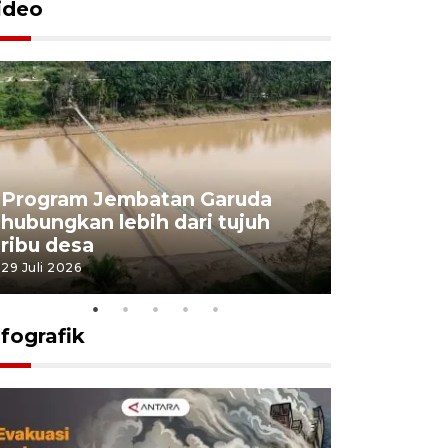
ideo
Program Jembatan Garuda
Pemerint
hubungkan lebih dari tujuh
pembangu
ribu desa
dukung k
29 Juli 2026
29 Juli 2026
nfografik