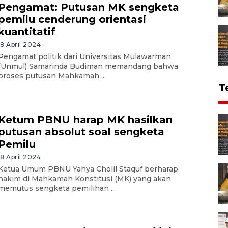
Pengamat: Putusan MK sengketa
pemilu cenderung orientasi
kuantitatif
18 April 2024
Pengamat politik dari Universitas Mulawarman
(Unmul) Samarinda Budiman memandang bahwa
proses putusan Mahkamah ...
T
Ketum PBNU harap MK hasilkan
putusan absolut soal sengketa
Pemilu
18 April 2024
Ketua Umum PBNU Yahya Cholil Staquf berharap
hakim di Mahkamah Konstitusi (MK) yang akan
memutus sengketa pemilihan ...