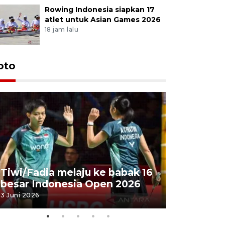
Rowing Indonesia siapkan 17
atlet untuk Asian Games 2026
18 jam lalu
oto
Penyembe
Tiwi/Fadia melaju ke babak 16
milik Pre
besar Indonesia Open 2026
Masjid Ist
3 Juni 2026
28 Mei 2026