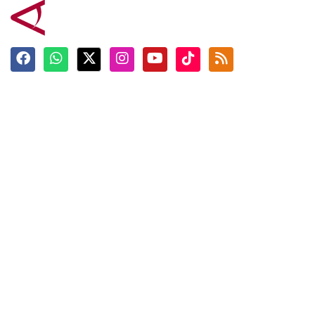
Terkini
Berita
Top News
Ngabuburit
Terpopuler
Hidangan
Foto
Info Mudik
Video
Tokoh
Infografik
Tausiyah
English
Jadwal Imsak
Karkhas
ANTARA News English