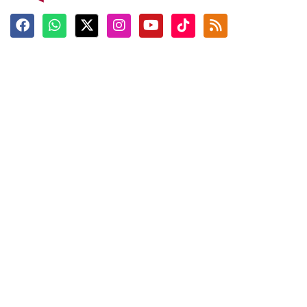
Terkini
Berita
Top News
Ngabuburit
Terpopuler
Hidangan
Foto
Info Mudik
Video
Tokoh
Infografik
Tausiyah
English
Jadwal Imsak
Karkhas
ANTARA News English
Anti Hoaks
Masuk