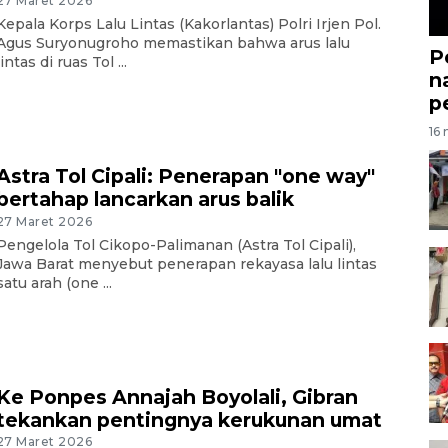
27 Maret 2026
Kepala Korps Lalu Lintas (Kakorlantas) Polri Irjen Pol.
Agus Suryonugroho memastikan bahwa arus lalu
P
lintas di ruas Tol ...
n
p
16 
Astra Tol Cipali: Penerapan "one way"
bertahap lancarkan arus balik
27 Maret 2026
Pengelola Tol Cikopo-Palimanan (Astra Tol Cipali),
Jawa Barat menyebut penerapan rekayasa lalu lintas
satu arah (one ...
Ke Ponpes Annajah Boyolali, Gibran
tekankan pentingnya kerukunan umat
27 Maret 2026