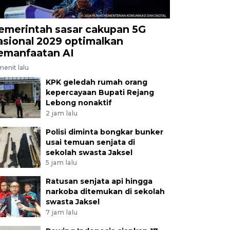
emerintah sasar cakupan 5G
asional 2029 optimalkan
emanfaatan AI
menit lalu
KPK geledah rumah orang
kepercayaan Bupati Rejang
Lebong nonaktif
2 jam lalu
Polisi diminta bongkar bunker
usai temuan senjata di
sekolah swasta Jaksel
5 jam lalu
Ratusan senjata api hingga
narkoba ditemukan di sekolah
swasta Jaksel
7 jam lalu