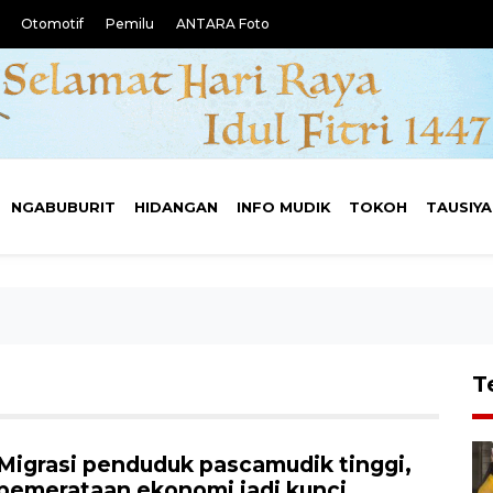
Otomotif
Pemilu
ANTARA Foto
NGABUBURIT
HIDANGAN
INFO MUDIK
TOKOH
TAUSIY
T
Migrasi penduduk pascamudik tinggi,
pemerataan ekonomi jadi kunci