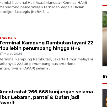
Komisi Nasional Hak Asasi Manusia (Komnas HAM)
mendorong pemeriksaan terhadap Kepala Badan
Intelijen Strategis (KaBAIS) ...
Arus Balik
Terminal Kampung Rambutan layani 22
Gabung Persebaya, striker
ribu lebih penumpang hingga H+6
timnas Ramadhan Sananta
kembali asah naluri
27 Maret 2026
Terminal Kampung Rambutan, Jakarta Timur melayani
9 Juli 2026
sebanyak 22.508 penumpang bus antarkota
antarprovinsi (AKAP) selama ...
I
Ancol catat 266.668 kunjungan selama
libur Lebaran, pantai & Dufan jadi
favorit