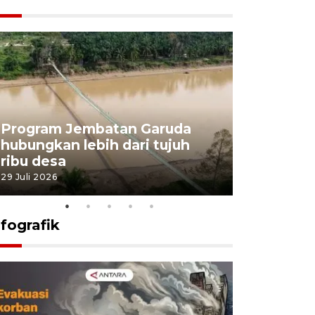
Program Jembatan Garuda
Pemerint
hubungkan lebih dari tujuh
pembangu
ribu desa
dukung k
29 Juli 2026
29 Juli 2026
nfografik