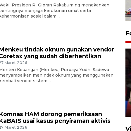
Wakil Presiden RI Gibran Rakabuming menekankan
pentingnya menjaga kerukunan umat serta
keharmonisan sosial dalam ...
F
Menkeu tindak oknum gunakan vendor
Coretax yang sudah diberhentikan
27 Maret 2026
Menteri Keuangan (Menkeu) Purbaya Yudhi Sadewa
menyampaikan menindak oknum yang menggunakan
kembali vendor sistem ...
Lebaran Betawi 2026, ajang
silaturahim masyarakat dan
upaya pelestarian budaya di
Ibu Kota
11 April 2026
Komnas HAM dorong pemeriksaan
KaBAIS usai kasus penyiraman aktivis
27 Maret 2026
V