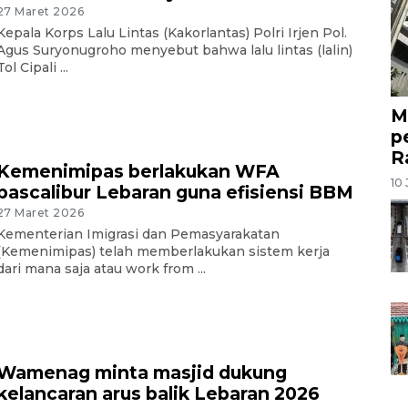
27 Maret 2026
Kepala Korps Lalu Lintas (Kakorlantas) Polri Irjen Pol.
Agus Suryonugroho menyebut bahwa lalu lintas (lalin)
Tol Cipali ...
M
p
R
Kemenimipas berlakukan WFA
10 
pascalibur Lebaran guna efisiensi BBM
27 Maret 2026
Kementerian Imigrasi dan Pemasyarakatan
(Kemenimipas) telah memberlakukan sistem kerja
dari mana saja atau work from ...
Wamenag minta masjid dukung
kelancaran arus balik Lebaran 2026