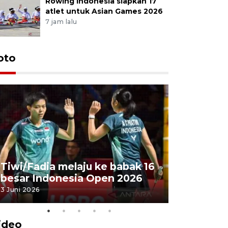
Rowing Indonesia siapkan 17
atlet untuk Asian Games 2026
7 jam lalu
oto
Penyembe
Tiwi/Fadia melaju ke babak 16
milik Pre
besar Indonesia Open 2026
Masjid Ist
3 Juni 2026
28 Mei 2026
ideo