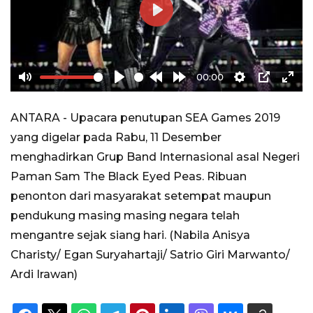
Play
00:00
Mute
Play
Rewind
Forward
Settings
PIP
Ente
10s
10s
full
ANTARA - Upacara penutupan SEA Games 2019
yang digelar pada Rabu, 11 Desember
menghadirkan Grup Band Internasional asal Negeri
Paman Sam The Black Eyed Peas. Ribuan
penonton dari masyarakat setempat maupun
pendukung masing masing negara telah
mengantre sejak siang hari. (Nabila Anisya
Charisty/ Egan Suryahartaji/ Satrio Giri Marwanto/
Ardi Irawan)