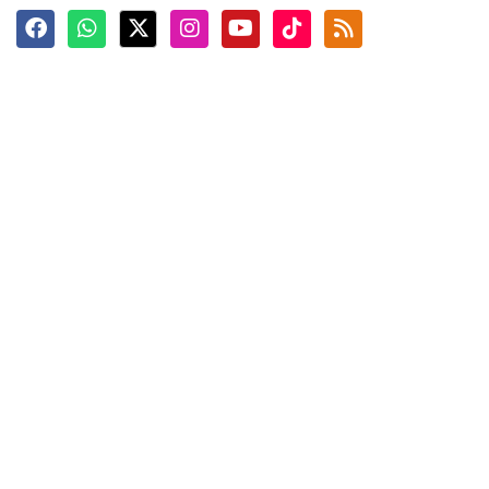
Terkini
Berita
Top News
Ngabuburit
Terpopuler
Hidangan
Foto
Info Mudik
Video
Tokoh
Infografik
Tausiyah
English
Jadwal Imsak
Karkhas
ANTARA News English
Anti Hoaks
Masuk