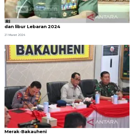
TNI siapkan 67.955 prajurit bantu amankan mudik
dan libur Lebaran 2024
21 Maret 2024
Menhub ungkap sejumlah catatan arus mudik di
Merak-Bakauheni