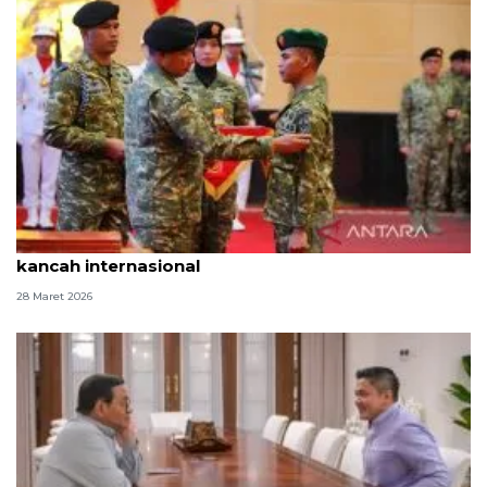
TNI beri KPLB kepada prajurit yang berprestasi di
kancah internasional
28 Maret 2026