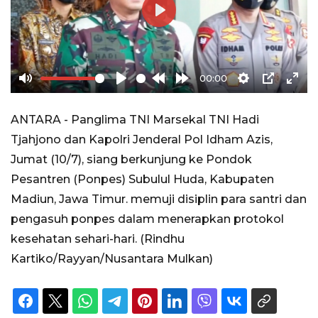
Play
00:00
Mute
Play
Rewind
Forward
Settings
PIP
Ente
10s
10s
full
ANTARA - Panglima TNI Marsekal TNI Hadi
Tjahjono dan Kapolri Jenderal Pol Idham Azis,
Jumat (10/7), siang berkunjung ke Pondok
Pesantren (Ponpes) Subulul Huda, Kabupaten
Madiun, Jawa Timur. memuji disiplin para santri dan
pengasuh ponpes dalam menerapkan protokol
kesehatan sehari-hari. (Rindhu
Kartiko/Rayyan/Nusantara Mulkan)