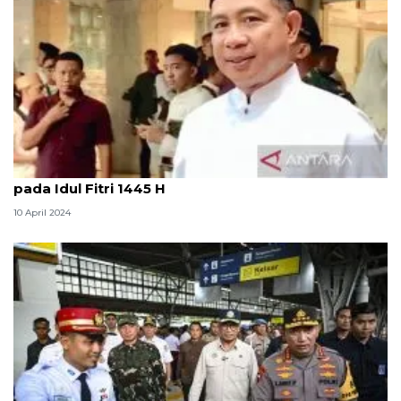
Panglima TNI doakan prajurit sedang bertugas
pada Idul Fitri 1445 H
10 April 2024