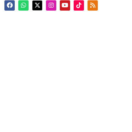
Terkini
Berita
Top News
Ngabuburit
Terpopuler
Hidangan
Foto
Info Mudik
Video
Tokoh
Infografik
Tausiyah
English
Jadwal Imsak
Karkhas
ANTARA News English
Anti Hoaks
Masuk