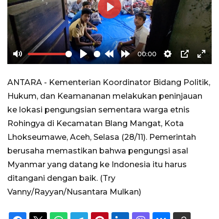
Play
00:00
Mute
Play
Rewind
Forward
Settings
PIP
Ente
10s
10s
full
ANTARA - Kementerian Koordinator Bidang Politik,
Hukum, dan Keamananan melakukan peninjauan
ke lokasi pengungsian sementara warga etnis
Rohingya di Kecamatan Blang Mangat, Kota
Lhokseumawe, Aceh, Selasa (28/11). Pemerintah
berusaha memastikan bahwa pengungsi asal
Myanmar yang datang ke Indonesia itu harus
ditangani dengan baik. (Try
Vanny/Rayyan/Nusantara Mulkan)