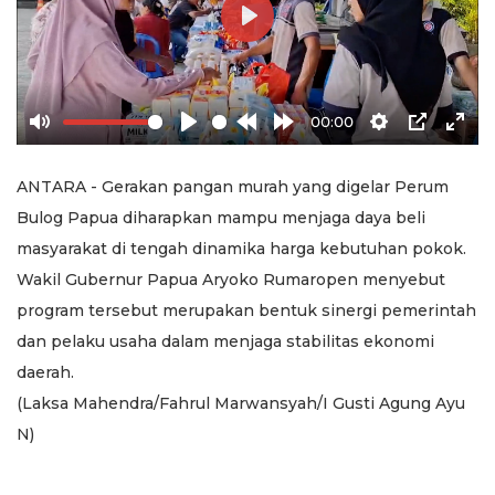
Play
00:00
Mute
Play
Rewind
Forward
Settings
PIP
Ente
10s
10s
full
ANTARA - Gerakan pangan murah yang digelar Perum
Bulog Papua diharapkan mampu menjaga daya beli
masyarakat di tengah dinamika harga kebutuhan pokok.
Wakil Gubernur Papua Aryoko Rumaropen menyebut
program tersebut merupakan bentuk sinergi pemerintah
dan pelaku usaha dalam menjaga stabilitas ekonomi
daerah.
(Laksa Mahendra/Fahrul Marwansyah/I Gusti Agung Ayu
N)