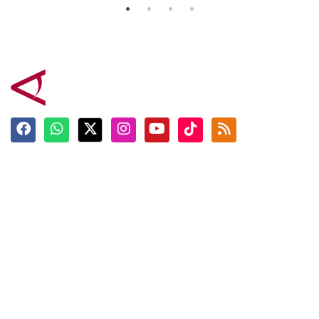
Terkini
Berita
Top News
Ngabuburit
Terpopuler
Hidangan
Foto
Info Mudik
Video
Tokoh
Infografik
Tausiyah