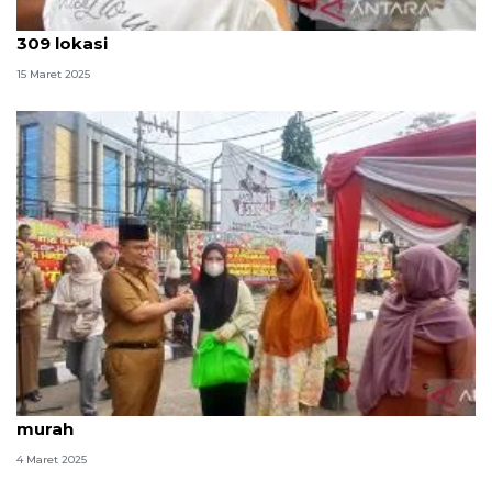
Pangan murah keliling Jakarta bakal menjangkau
309 lokasi
15 Maret 2025
Pemkot Jambi sediakan 4.000 paket pangan
murah
4 Maret 2025