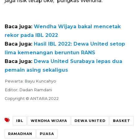
jaga fisik tetap oke," pungkas Wendha.
Baca juga:
Wendha Wijaya bakal mencetak
rekor pada IBL 2022
Baca juga:
Hasil IBL 2022: Dewa United setop
lima kemenangan beruntun RANS
Baca juga:
Dewa United Surabaya lepas dua
pemain asing sekaligus
Pewarta: Bayu Kuncahyo
Editor: Dadan Ramdani
Copyright © ANTARA 2022
IBL
WENDHA WIJAYA
DEWA UNITED
BASKET
RAMADHAN
PUASA