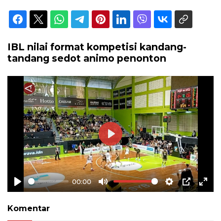
IBL nilai format kompetisi kandang-
tandang sedot animo penonton
Play
00:00
Play
Mute
Settings
PIP
Ente
full
Komentar