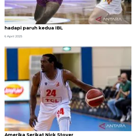
Usai libur Lebaran, Hangtuah Jakarta tancap gas
hadapi paruh kedua IBL
6 April 2025
Tangerang Hawks rekrut pemain anyar asal
Amerika Serikat Nick Stover