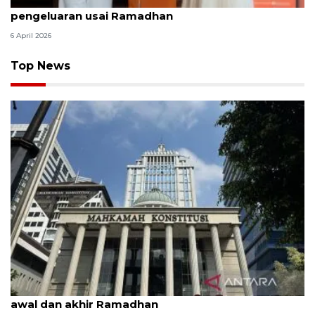
ShopeePay hadirkan promo hemat bantu atur
pengeluaran usai Ramadhan
6 April 2026
Top News
MK uji materi UU Peradilan Agama perihal isbat
awal dan akhir Ramadhan