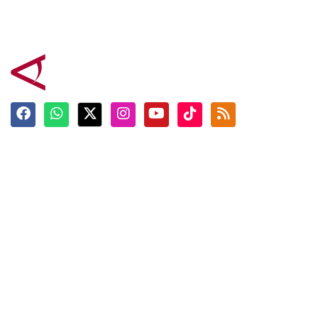
Terkini
Berita
Top News
Ngabuburit
Terpopuler
Hidangan
Foto
Info Mudik
Video
Tokoh
Infografik
Tausiyah
English