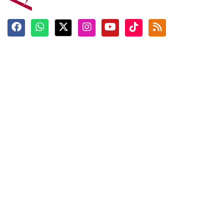
Terkini
Berita
Top News
Ngabuburit
Terpopuler
Hidangan
Foto
Info Mudik
Video
Tokoh
Infografik
Tausiyah
English
Jadwal Imsak
Karkhas
ANTARA News English