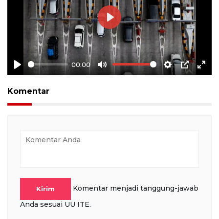
Play
00:00
Play
Mute
Settings
PIP
Ente
full
Komentar
Komentar menjadi tanggung-jawab
Kirim
Anda sesuai UU ITE.