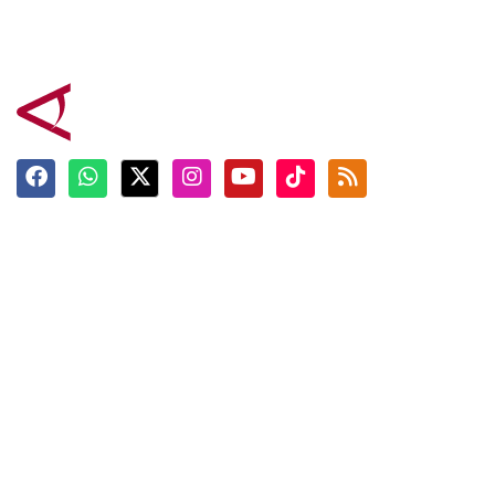
Terkini
Berita
Top News
Ngabuburit
Terpopuler
Hidangan
Foto
Info Mudik
Video
Tokoh
Infografik
Tausiyah
English