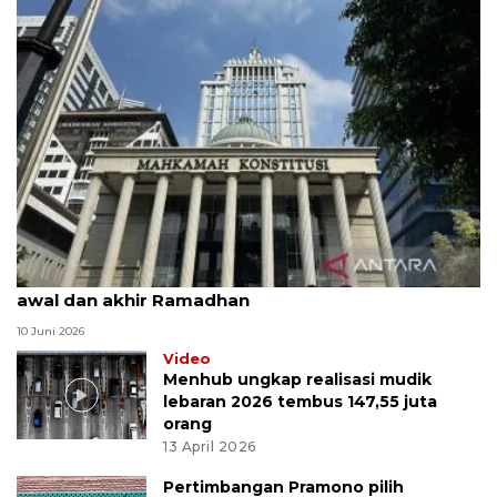
MK uji materi UU Peradilan Agama perihal isbat
awal dan akhir Ramadhan
10 Juni 2026
Video
Menhub ungkap realisasi mudik
lebaran 2026 tembus 147,55 juta
orang
13 April 2026
Pertimbangan Pramono pilih