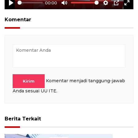
00:00
Play
Mute
Settings
PIP
Ente
full
Komentar
Komentar menjadi tanggung-jawab
Kirim
Anda sesuai UU ITE.
Berita Terkait