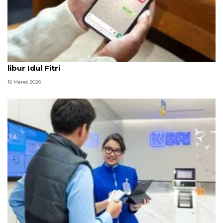
BRI minta nasabah waspadai modus file APK jelang
libur Idul Fitri
16 Maret 2026