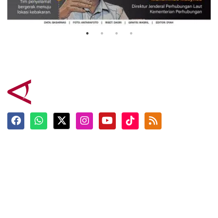
Mutiara Sentosa 2
3 Agustus 2026
Terkini
Berita
Top News
Ngabuburit
Terpopuler
Hidangan
Foto
Info Mudik