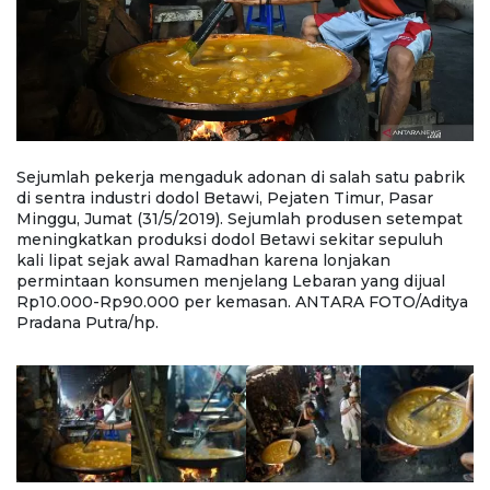
k
Sejumlah pekerja mengaduk adonan di salah satu pabrik
S
di sentra industri dodol Betawi, Pejaten Timur, Pasar
di
t
Minggu, Jumat (31/5/2019). Sejumlah produsen setempat
M
meningkatkan produksi dodol Betawi sekitar sepuluh
m
kali lipat sejak awal Ramadhan karena lonjakan
ka
permintaan konsumen menjelang Lebaran yang dijual
p
ya
Rp10.000-Rp90.000 per kemasan. ANTARA FOTO/Aditya
R
Pradana Putra/hp.
P