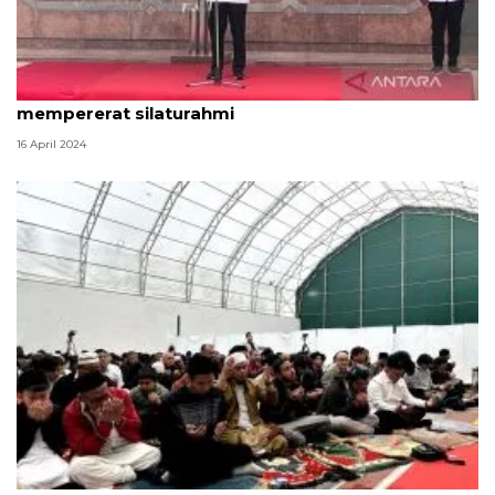
Menkominfo: Idul Fitri momentum untuk
mempererat silaturahmi
16 April 2024
500 WNI di Turki hadiri halal bihalal di Wisma Duta