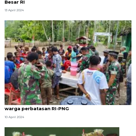
Besar RI
13 April 2024
Yonif 122/TS berbagi makanan gratis kepada
warga perbatasan RI-PNG
10 April 2024