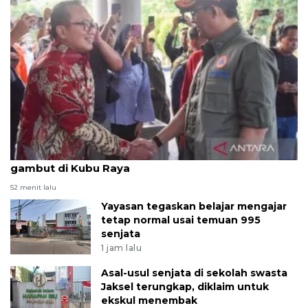
Kepala BNPB perkuat antisipasi karhutla di lahan
gambut di Kubu Raya
52 menit lalu
Yayasan tegaskan belajar mengajar
tetap normal usai temuan 995
senjata
1 jam lalu
Asal-usul senjata di sekolah swasta
Jaksel terungkap, diklaim untuk
ekskul menembak