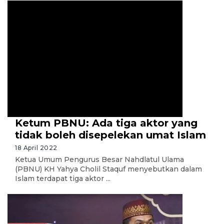
Ketum PBNU: Ada tiga aktor yang
tidak boleh disepelekan umat Islam
18 April 2022
Ketua Umum Pengurus Besar Nahdlatul Ulama
(PBNU) KH Yahya Cholil Staquf menyebutkan dalam
Islam terdapat tiga aktor ...