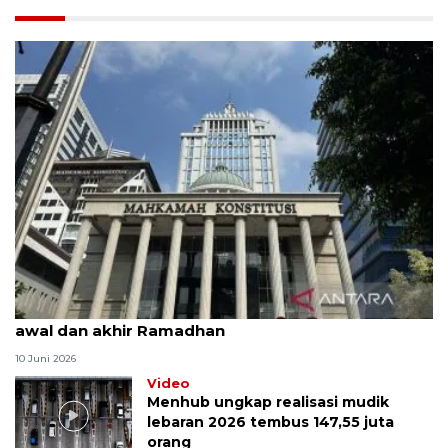
MK uji materi UU Peradilan Agama perihal isbat
awal dan akhir Ramadhan
10 Juni 2026
Video
Menhub ungkap realisasi mudik
lebaran 2026 tembus 147,55 juta
orang