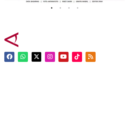
Terkini
Berita
Top News
Ngabuburit
Terpopuler
Hidangan
Foto
Info Mudik
Video
Tokoh
Infografik
Tausiyah