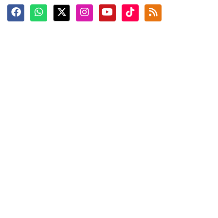
Terkini
Berita
Top News
Ngabuburit
Terpopuler
Hidangan
Foto
Info Mudik
Video
Tokoh
Infografik
Tausiyah
English
Jadwal Imsak
Karkhas
ANTARA News English
Anti Hoaks
Masuk