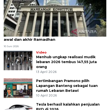
MK uji materi UU Peradilan Agama perihal isbat
awal dan akhir Ramadhan
10 Juni 2026
Video
Menhub ungkap realisasi mudik
lebaran 2026 tembus 147,55 juta
orang
13 April 2026
Pertimbangan Pramono pilih
Lapangan Banteng sebagai tuan
rumah Lebaran Betawi
10 April 2026
Tesla berhasil kalahkan penjualan
BYD di 2026