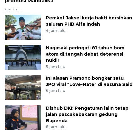
promosi Mandalika
2 jam lalu
Pemkot Jaksel kerja bakti bersihkan
saluran PHB Alfa Indah
4 jam lalu
Nagasaki peringati 81 tahun bom
atom di tengah debat deterensi
nuklir
5 jam lalu
Ini alasan Pramono bongkar satu
JPO viral "Love-Hate" di Rasuna Said
6 jam lalu
Dishub DKI: Pengaturan lalin tetap
jalan pascakebakaran gedung
Bapenda
8 jam lalu