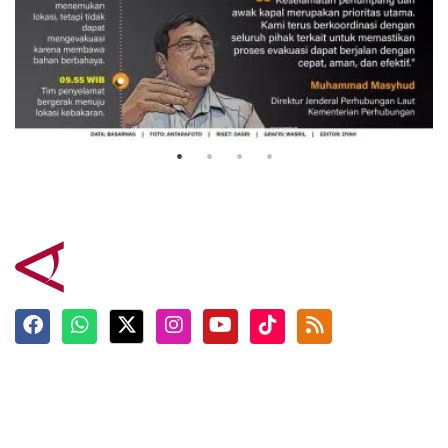
Evakuasi korban kebakaran KM
Mutiara Sentosa 2
3 Agustus 2026
Terkini
Berita
Top News
Ngabuburit