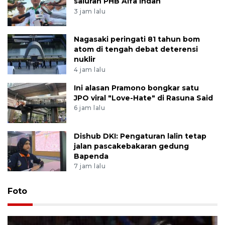
saluran PHB Alfa Indah
3 jam lalu
Nagasaki peringati 81 tahun bom
atom di tengah debat deterensi
nuklir
4 jam lalu
Ini alasan Pramono bongkar satu
JPO viral "Love-Hate" di Rasuna Said
6 jam lalu
Dishub DKI: Pengaturan lalin tetap
jalan pascakebakaran gedung
Bapenda
7 jam lalu
Foto