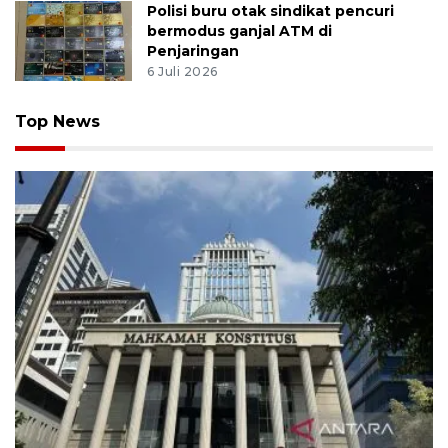
Polisi buru otak sindikat pencuri
bermodus ganjal ATM di
Penjaringan
6 Juli 2026
Top News
MK uji materi UU Peradilan Agama perihal isbat