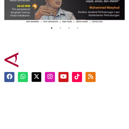
Evakuasi korban kebakaran KM
Mutiara Sentosa 2
3 Agustus 2026
Terkini
Berita
Top News
Ngabuburit
Terpopuler
Hidangan
Foto
Info Mudik