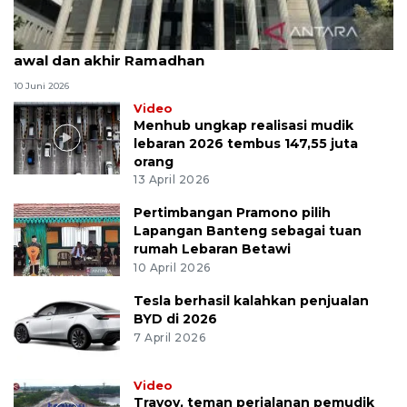
MK uji materi UU Peradilan Agama perihal isbat
awal dan akhir Ramadhan
10 Juni 2026
Video
Menhub ungkap realisasi mudik
lebaran 2026 tembus 147,55 juta
orang
13 April 2026
Pertimbangan Pramono pilih
Lapangan Banteng sebagai tuan
rumah Lebaran Betawi
10 April 2026
Tesla berhasil kalahkan penjualan
BYD di 2026
7 April 2026
Video
Travoy, teman perjalanan pemudik