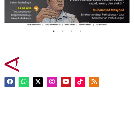
Evakuasi korban kebakaran KM
Mutiara Sentosa 2
3 Agustus 2026
Terkini
Berita
Top News
Ngabuburit
Terpopuler
Hidangan
Foto
Info Mudik