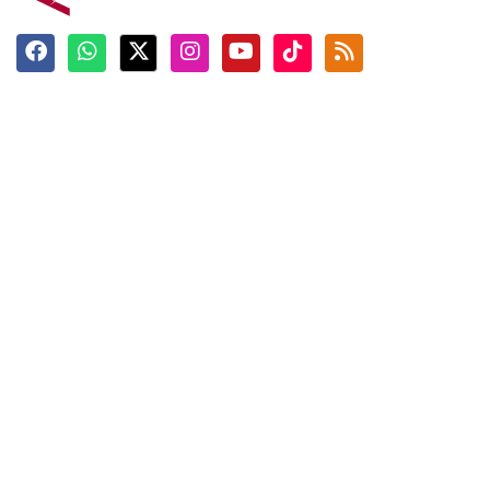
Terkini
Berita
Top News
Ngabuburit
Terpopuler
Hidangan
Foto
Info Mudik
Video
Tokoh
Infografik
Tausiyah
English
Jadwal Imsak
Karkhas
ANTARA News English
Anti Hoaks
Masuk