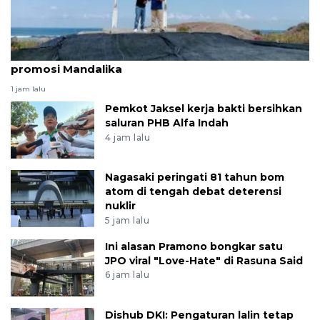
LKBN ANTARA berkomitmen bantu penguatan
promosi Mandalika
1 jam lalu
Pemkot Jaksel kerja bakti bersihkan
saluran PHB Alfa Indah
4 jam lalu
Nagasaki peringati 81 tahun bom
atom di tengah debat deterensi
nuklir
5 jam lalu
Ini alasan Pramono bongkar satu
JPO viral "Love-Hate" di Rasuna Said
6 jam lalu
Dishub DKI: Pengaturan lalin tetap