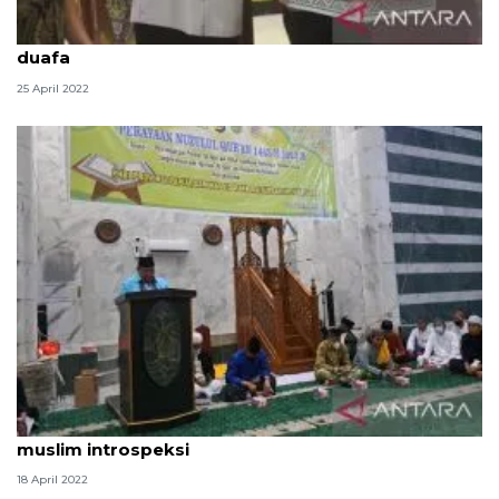
Pemprov Papua apresiasi Baznas santuni 1.555
duafa
25 April 2022
Peringati Nuzulul Quran, Pemprov Papua ajak umat
muslim introspeksi
18 April 2022