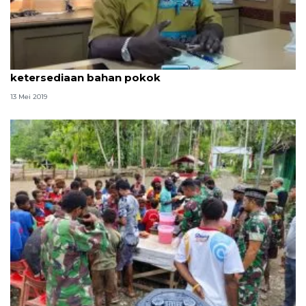
Pemprov Papua minta kabupaten/kota cek
ketersediaan bahan pokok
13 Mei 2019
Yonif 122/TS berbagi makanan gratis kepada