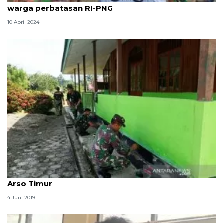
warga perbatasan RI-PNG
10 April 2024
Sambut Idul Fitri, prajurit TNI cat Masjid Ubudyah
Arso Timur
4 Juni 2019