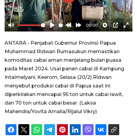
Play
00:00
Mute
Play
Rewind
Forward
Settings
PIP
Ente
10s
10s
full
ANTARA - Penjabat Gubernur Provinsi Papua
Muhammad Ridwan Rumasukun memastikan
komoditas cabai aman menjelang bulan puasa
pada Maret 2024. Usai panen cabai di Kampung
Intaimelyani, Keerom, Selasa (20/2) Ridwan
menyebut produksi cabai di Papua saat ini
diperkirakan mencapai 95 ton untuk cabai rawit,
dan 70 ton untuk cabai besar. (Laksa
Mahendra/Yovita Amalia/Rijalul Vikry)