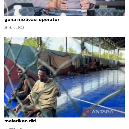
Polda Aceh lombakan layanan pusat panggilan 110
guna motivasi operator
25 Maret 2025
Sebanyak 14 imigran etnis Rohingya di Aceh Timur
melarikan diri
12 April 2024