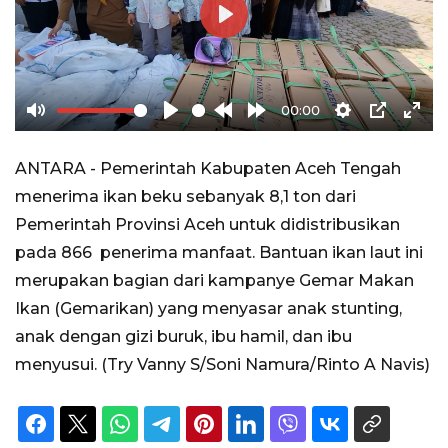
Play
00:00
Mute
Play
Rewind
Forward
Settings
PIP
Ente
10s
10s
full
ANTARA - Pemerintah Kabupaten Aceh Tengah
menerima ikan beku sebanyak 8,1 ton dari
Pemerintah Provinsi Aceh untuk didistribusikan
pada 866 penerima manfaat. Bantuan ikan laut ini
merupakan bagian dari kampanye Gemar Makan
Ikan (Gemarikan) yang menyasar anak stunting,
anak dengan gizi buruk, ibu hamil, dan ibu
menyusui. (Try Vanny S/Soni Namura/Rinto A Navis)