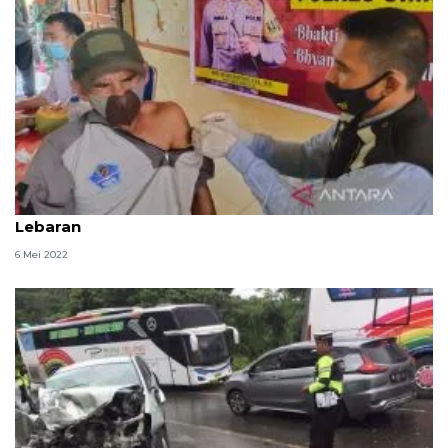
Satgas: Simeulue nihil kasus COVID-19 selama libur
Lebaran
6 Mei 2022