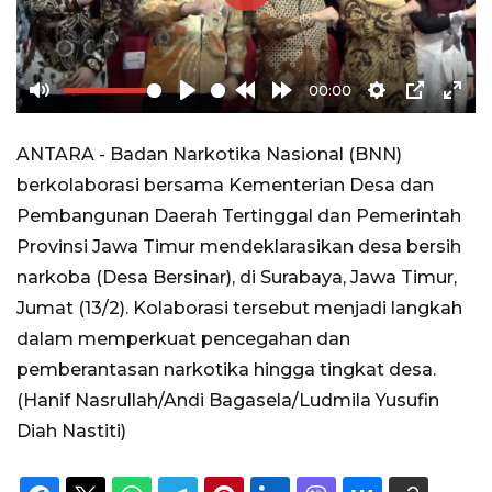
Play
00:00
Mute
Play
Rewind
Forward
Settings
PIP
Ente
10s
10s
full
ANTARA - Badan Narkotika Nasional (BNN)
berkolaborasi bersama Kementerian Desa dan
Pembangunan Daerah Tertinggal dan Pemerintah
Provinsi Jawa Timur mendeklarasikan desa bersih
narkoba (Desa Bersinar), di Surabaya, Jawa Timur,
Jumat (13/2). Kolaborasi tersebut menjadi langkah
dalam memperkuat pencegahan dan
pemberantasan narkotika hingga tingkat desa.
(Hanif Nasrullah/Andi Bagasela/Ludmila Yusufin
Diah Nastiti)