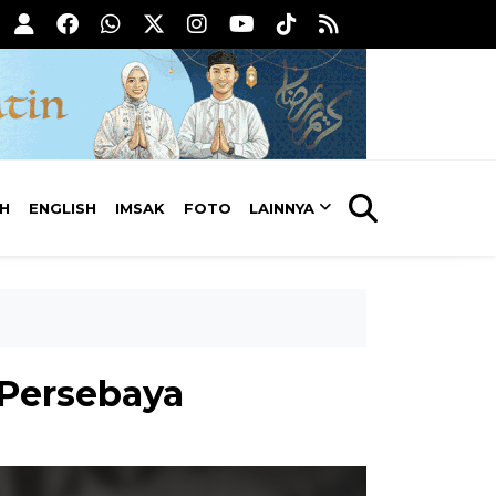
AH
ENGLISH
IMSAK
FOTO
LAINNYA
 Persebaya