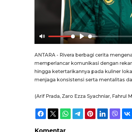
Mute
Play
ANTARA - Rivera berbagi cerita mengena
memperlancar komunikasi dengan rekan s
hingga ketertarikannya pada kuliner lok
menjaga konsistensi serta mentalitas d
(Arif Prada, Zaro Ezza Syachniar, Fahr
Komentar