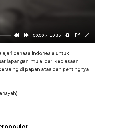
00:00
10:35
Rewind
Forward
Settings
PIP
Enter
10s
10s
fullscreen
ajari bahasa Indonesia untuk
ar lapangan, mulai dari kebiasaan
 bersaing di papan atas dan pentingnya
wansyah)
erpopuler