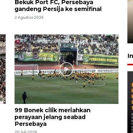
Bekuk Port FC, Persebaya
gandeng Persija ke semifinal
Gabung Persebaya, striker
2 Agustus 2026
timnas Ramadhan Sananta
kembali asah naluri
9 Juli 2026
I
99 Bonek cilik meriahkan
perayaan jelang seabad
Persebaya
20 Juli 2026