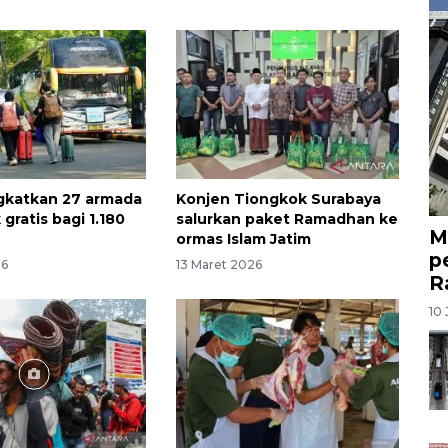
gkatkan 27 armada
Konjen Tiongkok Surabaya
gratis bagi 1.180
salurkan paket Ramadhan ke
M
ormas Islam Jatim
p
26
13 Maret 2026
R
10 