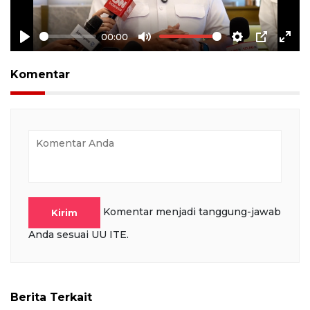
00:00
Play
Mute
Settings
PIP
Ente
full
Komentar
Komentar menjadi tanggung-jawab
Kirim
Anda sesuai UU ITE.
Berita Terkait