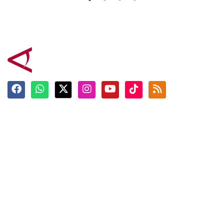
Terkini
Berita
Top News
Ngabuburit
Terpopuler
Hidangan
Foto
Info Mudik
Video
Tokoh
Infografik
Tausiyah