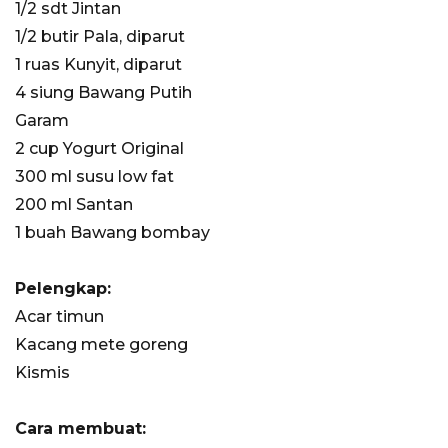
1/2 sdt Jintan
1/2 butir Pala, diparut
1 ruas Kunyit, diparut
4 siung Bawang Putih
Garam
2 cup Yogurt Original
300 ml susu low fat
200 ml Santan
1 buah Bawang bombay
Pelengkap:
Acar timun
Kacang mete goreng
Kismis
Cara membuat: