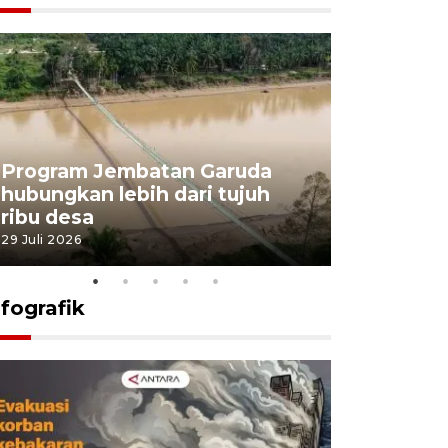
Program Jembatan Garuda
Pemerint
hubungkan lebih dari tujuh
pembangu
ribu desa
dukung k
29 Juli 2026
29 Juli 2026
nfografik