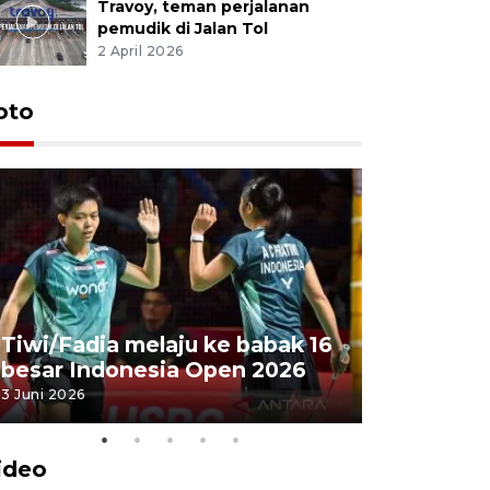
Travoy, teman perjalanan
pemudik di Jalan Tol
2 April 2026
oto
Penyembe
Tiwi/Fadia melaju ke babak 16
milik Pre
besar Indonesia Open 2026
Masjid Ist
3 Juni 2026
28 Mei 2026
ideo