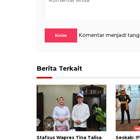
Komentar menjadi tang
Kirim
Berita Terkait
Stafsus Wapres Tina Talisa
Seskab: I