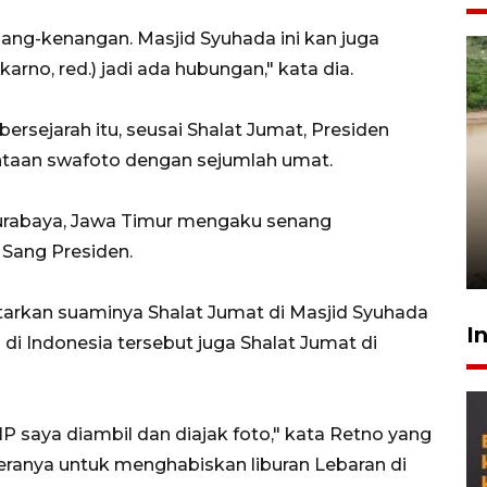
nang-kenangan. Masjid Syuhada ini kan juga
arno, red.) jadi ada hubungan," kata dia.
rsejarah itu, seusai Shalat Jumat, Presiden
taan swafoto dengan sejumlah umat.
Gabung Persebaya, striker
timnas Ramadhan Sananta
 Surabaya, Jawa Timur mengaku senang
kembali asah naluri
 Sang Presiden.
9 Juli 2026
arkan suaminya Shalat Jumat di Masjid Syuhada
I
di Indonesia tersebut juga Shalat Jumat di
 HP saya diambil dan diajak foto," kata Retno yang
ranya untuk menghabiskan liburan Lebaran di