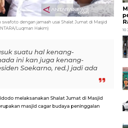
M
p
R
wafoto dengan jamaah usai Shalat Jumat di Masjid
. (ANTARA/Luqman Hakim)
10 
suk suatu hal kenang-
ada ini kan juga kenang-
esiden Soekarno, red.) jadi ada
idodo melaksanakan Shalat Jumat di Masjid
erupakan masjid cagar budaya peninggalan