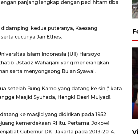
engan panjang lengkap dengan peci hitam tiba
a didampingi kedua puteranya, Kaesang
F
serta cucunya Jan Ethes.
iversitas Islam Indonesia (UII) Harsoyo
khatib Ustadz Waharjani yang menerangkan
an serta menyongsong Bulan Syawal.
Lebaran Betawi 2026, ajang
a setelah Bung Karno yang datang ke sini," kata
silaturahim masyarakat dan
upaya pelestarian budaya di
ngga Masjid Syuhada, Hengki Desri Mulyadi.
Ibu Kota
11 April 2026
datang ke masjid yang didirikan pada 1952
juang kemerdekaan RI itu. Pertama, Jokowi
V
njabat Gubernur DKI Jakarta pada 2013-2014.