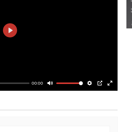
Semarak Lebaran Ketupat di
berbagai daerah
28 Maret 2026
Play
00:00
Mute
Settings
PIP
Enter
fullscree