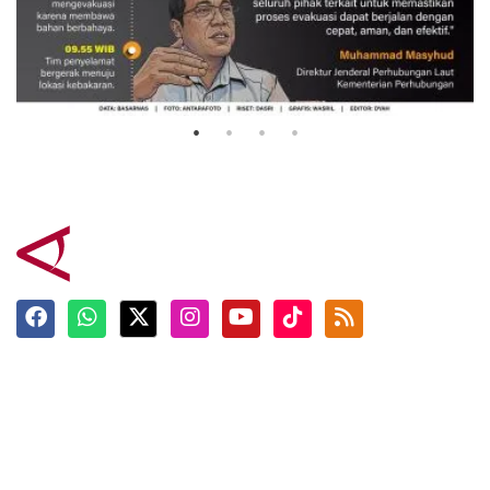
Evakuasi korban kebakaran KM
Mutiara Sentosa 2
3 Agustus 2026
Terkini
Berita
Top News
Ngabuburit
Terpopuler
Hidangan