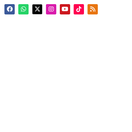
Terkini
Berita
Top News
Ngabuburit
Terpopuler
Hidangan
Foto
Info Mudik
Video
Tokoh
Infografik
Tausiyah
English
Jadwal Imsak
Karkhas
ANTARA News English
Anti Hoaks
Masuk