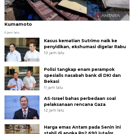
AS kirim 16 ton air minum untuk korban gempa di
Kumamoto
6 jam lalu
Kasus kematian Sutrimo naik ke
penyidikan, ekshumasi digelar Rabu
10 jam lalu
Polisi tangkap enam perampok
spesialis nasabah bank di DKI dan
Bekasi
11 jam lalu
AS-Israel bahas perbedaan soal
pelaksanaan rencana Gaza
12 jam lalu
Harga emas Antam pada Senin ini
stabil di angka Rp2,690 juta/gr