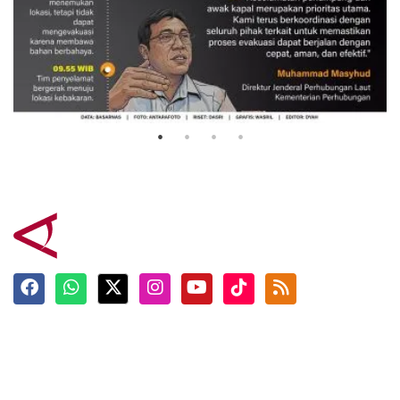
Evakuasi korban kebakaran KM
Mutiara Sentosa 2
3 Agustus 2026
Terkini
Berita
Top News
Ngabuburit