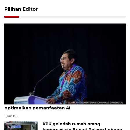
Pilihan Editor
Pemerintah sasar cakupan 5G nasional 2029
optimalkan pemanfaatan AI
1 jam lalu
KPK geledah rumah orang
kepercayaan Bupati Rejang Lebong