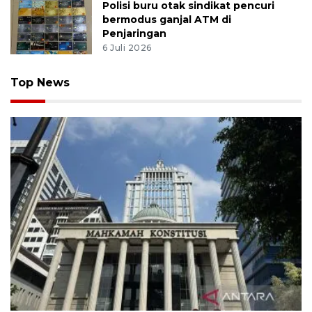
Polisi buru otak sindikat pencuri
bermodus ganjal ATM di
Penjaringan
6 Juli 2026
Top News
MK uji materi UU Peradilan Agama perihal isbat