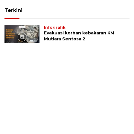
Terkini
Infografik
Evakuasi korban kebakaran KM
Mutiara Sentosa 2
3 Agustus 2026
Jadwal puasa sunnah Agustus 2026
lengkap: Senin Kamis, Ayyamul
Bidh, Daud, dan niat
31 Juli 2026
Kemenhub perkuat jalan Tol
Prambanan-Purwomartani hadapi
Lebaran 2027
8 Juli 2026
Gubernur Banten usulkan
pelebaran akses stadion dukung
PON 2032
7 Juli 2026