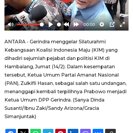
Play
00:00
Mute
Play
Rewind
Forward
Settings
PIP
Ente
10s
10s
full
ANTARA - Gerindra menggelar Silaturahmi
Kebangsaan Koalisi Indonesia Maju (KIM) yang
dihadiri sejumlah pejabat dan politisi KIM di
Hambalang, Jumat (14/2). Dalam kesempatan
tersebut, Ketua Umum Partai Amanat Nasional
(PAN), Zulkifli Hasan, sebagai salah satu undangan,
menanggapi kembali terpilihnya Prabowo menjadi
Ketua Umum DPP Gerindra. (Sanya Dinda
Susanti/Ibnu Zaki/Sandy Arizona/Gracia
Simanjuntak)