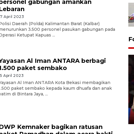
personel gabungan amankan
Lebaran
17 April 2023
Polisi Daerah (Polda) Kalimantan Barat (Kalbar)
menurunkan 3.500 personel pasukan gabungan pada
Operasi Ketupat Kapuas ...
F
Yayasan Al Iman ANTARA berbagi
1.500 paket sembako
15 April 2023
Yayasan Al Iman ANTARA Kota Bekasi membagikan
Lebaran Betawi 2026, ajang
1.500 paket sembako kepada kaum dhuafa dan anak
yatim di Bintara Jaya, ...
silaturahim masyarakat dan
upaya pelestarian budaya di
Ibu Kota
11 April 2026
DWP Kemnaker bagikan ratusan
paket Ramadhan dalam acara bakti