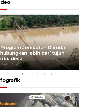
ideo
Program Jembatan Garuda
Pemerint
hubungkan lebih dari tujuh
pembangu
ribu desa
dukung k
29 Juli 2026
29 Juli 2026
nfografik