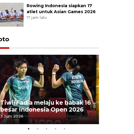
Rowing Indonesia siapkan 17
atlet untuk Asian Games 2026
17 jam lalu
oto
Penyembe
Tiwi/Fadia melaju ke babak 16
milik Pre
besar Indonesia Open 2026
Masjid Ist
3 Juni 2026
28 Mei 2026