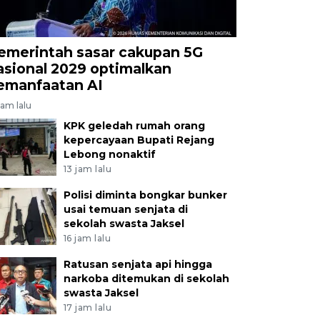
emerintah sasar cakupan 5G
asional 2029 optimalkan
emanfaatan AI
jam lalu
KPK geledah rumah orang
kepercayaan Bupati Rejang
Lebong nonaktif
13 jam lalu
Polisi diminta bongkar bunker
usai temuan senjata di
sekolah swasta Jaksel
16 jam lalu
Ratusan senjata api hingga
narkoba ditemukan di sekolah
swasta Jaksel
17 jam lalu