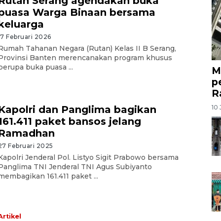
Rutan Serang agendakan buka
puasa Warga Binaan bersama
keluarga
17 Februari 2026
Rumah Tahanan Negara (Rutan) Kelas II B Serang,
Provinsi Banten merencanakan program khusus
berupa buka puasa ...
M
p
R
10 
Kapolri dan Panglima bagikan
161.411 paket bansos jelang
Ramadhan
27 Februari 2025
Kapolri Jenderal Pol. Listyo Sigit Prabowo bersama
Panglima TNI Jenderal TNI Agus Subiyanto
membagikan 161.411 paket ...
Artikel