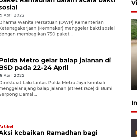
V
sosial
19 April 2022
Dharma Wanita Persatuan (DWP) Kementerian
Ketenagakerjaan (Kemnaker) menggelar bakti sosial
dengan membagikan 750 paket ...
Polda Metro gelar balap jalanan di
Gabung Persebaya, striker
BSD pada 22-24 April
timnas Ramadhan Sananta
kembali asah naluri
18 April 2022
9 Juli 2026
Direktorat Lalu Lintas Polda Metro Jaya kembali
menggelar ajang balap jalanan (street race) di Bumi
Serpong Damai ...
I
Artikel
Aksi kebaikan Ramadhan bagi