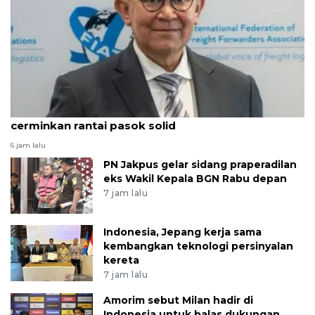
ALFI: Pertumbuhan 5,29 persen triwulan II
cerminkan rantai pasok solid
6 jam lalu
PN Jakpus gelar sidang praperadilan
eks Wakil Kepala BGN Rabu depan
7 jam lalu
Indonesia, Jepang kerja sama
kembangkan teknologi persinyalan
kereta
7 jam lalu
Amorim sebut Milan hadir di
Indonesia untuk balas dukungan