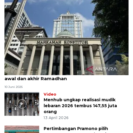
MK uji materi UU Peradilan Agama perihal isbat
awal dan akhir Ramadhan
10 Juni 2026
Video
Menhub ungkap realisasi mudik
lebaran 2026 tembus 147,55 juta
orang
13 April 2026
Pertimbangan Pramono pilih