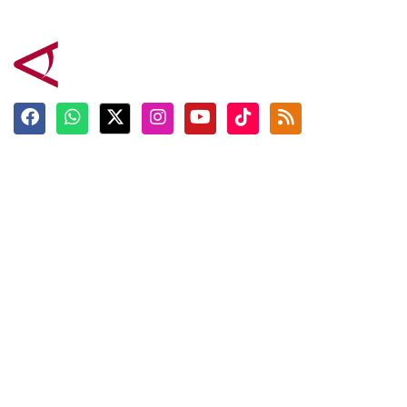
Terkini
Berita
Top News
Ngabuburit
Terpopuler
Hidangan
Foto
Info Mudik
Video
Tokoh
Infografik
Tausiyah
English
Jadwal Imsak