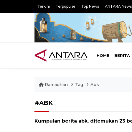
Terkini
Terpopuler
Top News
ANTARA News
HOME
BERITA
Ramadhan
Tag
Abk
#ABK
Kumpulan berita abk, ditemukan 23 be