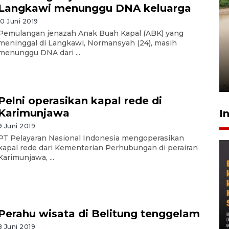
Langkawi menunggu DNA keluarga
10 Juni 2019
Pemulangan jenazah Anak Buah Kapal (ABK) yang
Gabung Persebaya, striker
meninggal di Langkawi, Normansyah (24), masih
menunggu DNA dari ...
timnas Ramadhan Sananta
kembali asah naluri
9 Juli 2026
Pelni operasikan kapal rede di
Karimunjawa
I
9 Juni 2019
PT Pelayaran Nasional Indonesia mengoperasikan
kapal rede dari Kementerian Perhubungan di perairan
Karimunjawa, ...
Perahu wisata di Belitung tenggelam
8 Juni 2019