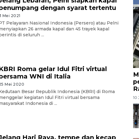
Jelang Lebaran, Pelni siapkan kapal
penumpang dengan syarat tertentu
3 Mei 2021
PT Pelayaran Nasional Indonesia (Persero) atau Pelni
menyiapkan 26 armada kapal dan 45 trayek kapal
perintis di seluruh ...
KBRI Roma gelar Idul Fitri virtual
M
bersama WNI di Italia
p
25 Mei 2020
R
Kedutaan Besar Republik Indonesia (KBRI) di Roma
menggelar kegiatan Idul Fitri virtual bersama
10 
masyarakat Indonesia di ...
Jelang Hari Raya, tempe dan kecap