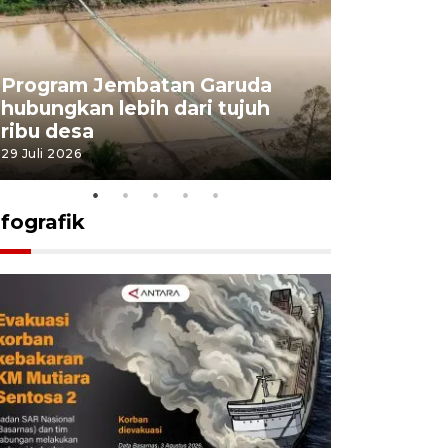
Program Jembatan Garuda
Pemerint
hubungkan lebih dari tujuh
pembangu
ribu desa
dukung k
29 Juli 2026
29 Juli 2026
nfografik