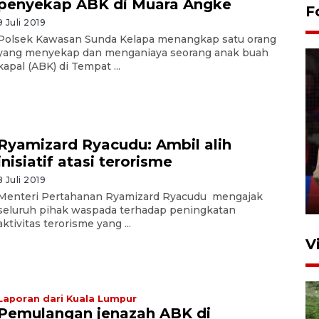
penyekap ABK di Muara Angke
F
9 Juli 2019
Polsek Kawasan Sunda Kelapa menangkap satu orang
yang menyekap dan menganiaya seorang anak buah
kapal (ABK) di Tempat ...
Lebaran Betawi 2026, ajang
Ryamizard Ryacudu: Ambil alih
silaturahim masyarakat dan
inisiatif atasi terorisme
upaya pelestarian budaya di
Ibu Kota
8 Juli 2019
11 April 2026
Menteri Pertahanan Ryamizard Ryacudu mengajak
seluruh pihak waspada terhadap peningkatan
aktivitas terorisme yang ...
V
Laporan dari Kuala Lumpur
Pemulangan jenazah ABK di