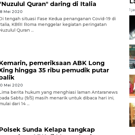
L
"Nuzulul Quran" daring di Italia
1 j
18 Mei 2020
Di tengah situasi Fase Kedua penanganan Covid-19 di
Italia, KBRI Roma menggelar kegiatan peringatan
Nuzulul Quran ...
Kemarin, pemeriksaan ABK Long
Xing hingga 35 ribu pemudik putar
balik
10 Mei 2020
Lima berita hukum yang menghiasi laman Antaranews
pada Sabtu (9/5) masih menarik untuk dibaca hari ini,
mulai dari 14 ...
Polsek Sunda Kelapa tangkap