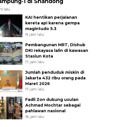
ampung-1 di Shandong
am lalu
KAI hentikan perjalanan
kereta api karena gempa
magintudo 5.3
15 jam lalu
Pembangunan MRT, Dishub
DKI rekayasa lalin di kawasan
Stasiun Kota
17 jam lalu
Jumlah penduduk miskin di
Jakarta 432 ribu orang pada
Maret 2026
17 jam lalu
Fadli Zon dukung usulan
Achmad Mochtar sebagai
pahlawan nasional
18 jam lalu